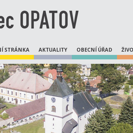
ec OPATOV
Í STRÁNKA
AKTUALITY
OBECNÍ ÚŘAD
ŽIV