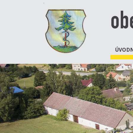
ob
ÚVODN