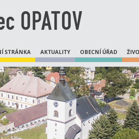
ec OPATOV
Í STRÁNKA
AKTUALITY
OBECNÍ ÚŘAD
ŽIV