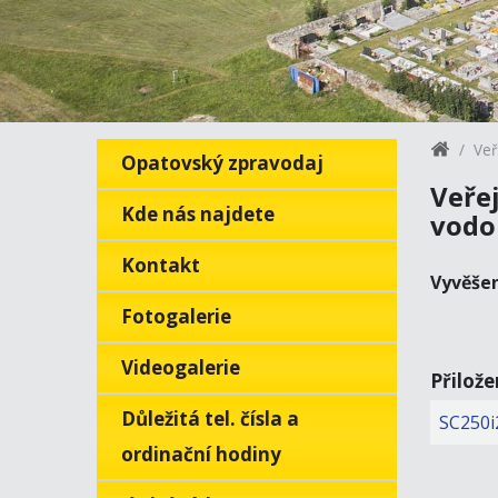
Veř
Opatovský zpravodaj
Veře
Kde nás najdete
vodo
Kontakt
Vyvěše
Fotogalerie
Videogalerie
Přilož
Důležitá tel. čísla a
SC250i
ordinační hodiny