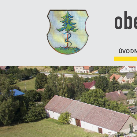
ob
ÚVODN