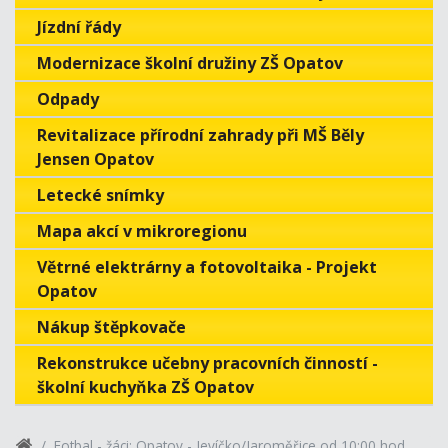
Jízdní řády
Modernizace školní družiny ZŠ Opatov
Odpady
Revitalizace přírodní zahrady při MŠ Běly
Jensen Opatov
Letecké snímky
Mapa akcí v mikroregionu
Větrné elektrárny a fotovoltaika - Projekt
Opatov
Nákup štěpkovače
Rekonstrukce učebny pracovních činností -
školní kuchyňka ZŠ Opatov
Fotbal - žáci: Opatov - Jevíčko/Jaroměřice od 10:00 hod