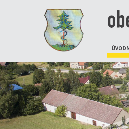
ob
ÚVODN