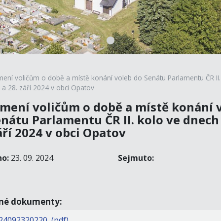
ení voličům o době a místě konání voleb do Senátu Parlamentu ČR II.
 a 28. září 2024 v obci Opatov
mení voličům o době a místě konání 
nátu Parlamentu ČR II. kolo ve dnech 
áří 2024 v obci Opatov
no:
23. 09. 2024
Sejmuto:
ené dokumenty:
24092320220 (pdf)