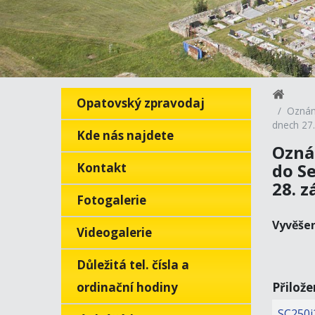
Opatovský zpravodaj
Oznám
dnech 27.
Kde nás najdete
Ozná
do Se
Kontakt
28. z
Fotogalerie
Vyvěše
Videogalerie
Důležitá tel. čísla a
ordinační hodiny
Přilož
SC250i