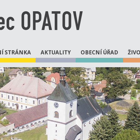
ec OPATOV
Í STRÁNKA
AKTUALITY
OBECNÍ ÚŘAD
ŽIV