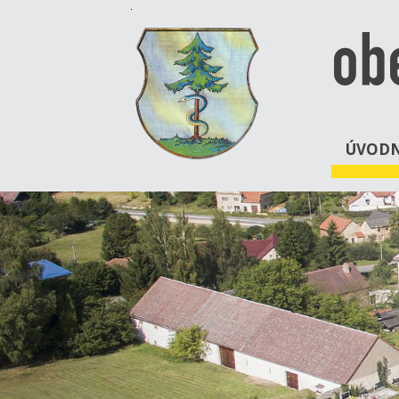
ob
ÚVODN