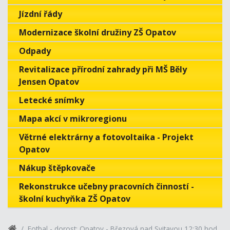
Jízdní řády
Modernizace školní družiny ZŠ Opatov
Odpady
Revitalizace přírodní zahrady při MŠ Běly
Jensen Opatov
Letecké snímky
Mapa akcí v mikroregionu
Větrné elektrárny a fotovoltaika - Projekt
Opatov
Nákup štěpkovače
Rekonstrukce učebny pracovních činností -
školní kuchyňka ZŠ Opatov
Fotbal - dorost: Opatov - Březová nad Svitavou 12:30 hod