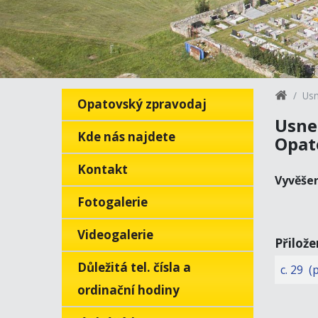
Usn
Opatovský zpravodaj
Usne
Kde nás najdete
Opat
Kontakt
Vyvěše
Fotogalerie
Videogalerie
Přilož
Důležitá tel. čísla a
c. 29 (
ordinační hodiny