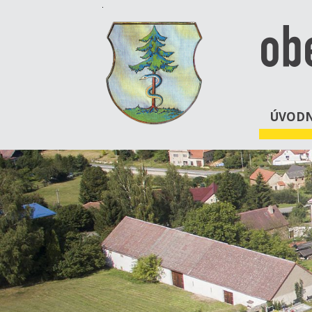
ob
ÚVODN