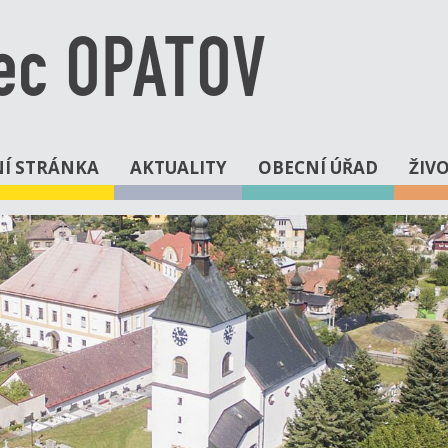
ec OPATOV
Í STRÁNKA
AKTUALITY
OBECNÍ ÚŘAD
ŽIV