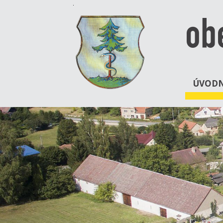
ob
ÚVODN