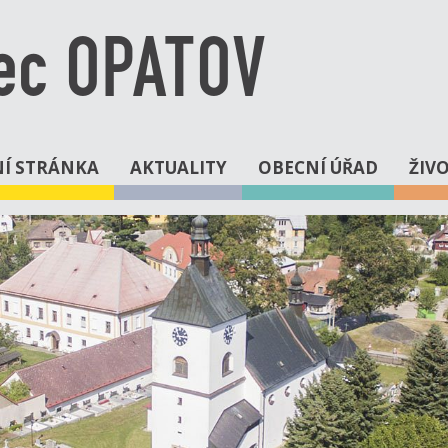
ec OPATOV
Í STRÁNKA
AKTUALITY
OBECNÍ ÚŘAD
ŽIV