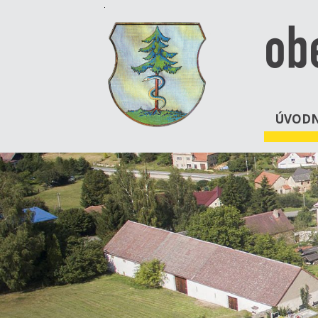
ob
ÚVODN