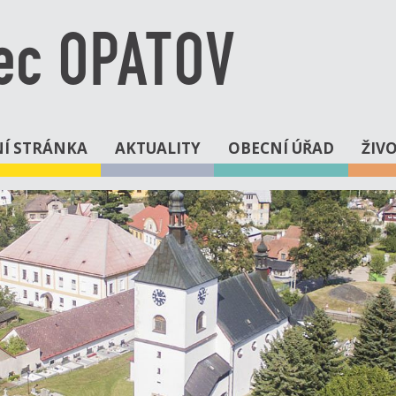
ec OPATOV
Í STRÁNKA
AKTUALITY
OBECNÍ ÚŘAD
ŽIV