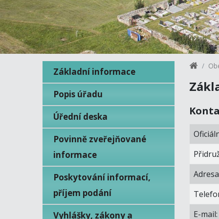
Obe
Základní informace
Zákl
Popis úřadu
Konta
Úřední deska
Oficiál
Povinně zveřejňované
Přidruž
informace
Adresa
Poskytování informací,
příjem podání
Telefo
E-mail:
Vyhlášky, zákony a