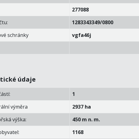
277088
čtu:
1283343349/0800
ové schránky
vgfa46j
stické údaje
ástí:
1
rální výměra
2937 ha
ská výška:
450 m n. m.
obyvatel:
1168