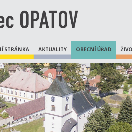
ec OPATOV
Í STRÁNKA
AKTUALITY
OBECNÍ ÚŘAD
ŽIV