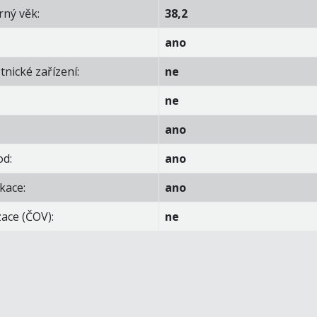
ný věk:
38,2
ano
tnické zařízení:
ne
ne
ano
d:
ano
kace:
ano
zace (ČOV):
ne