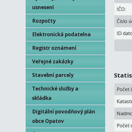
usnesení
IČO:
Rozpočty
Číslo ú
ID dat
Elektronická podatelna
Registr oznámení
Veřejné zakázky
Stati
Stavební parcely
Technické služby a
Počet č
skládka
Katast
Digitální povodňový plán
Nadmoř
obce Opatov
Počet 