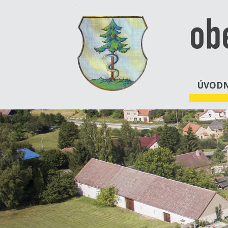
ob
ÚVODN