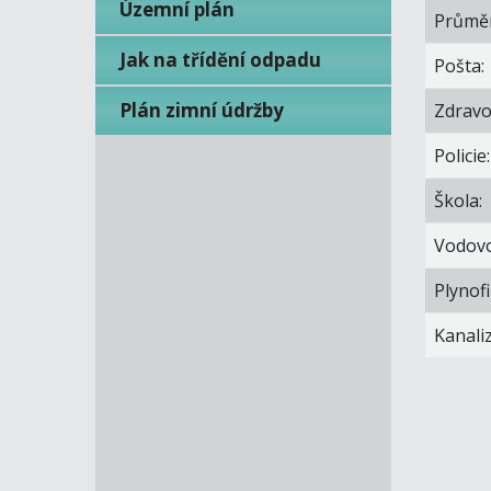
Územní plán
Průměr
Jak na třídění odpadu
Pošta:
Plán zimní údržby
Zdravo
Policie:
Škola:
Vodovo
Plynofi
Kanali