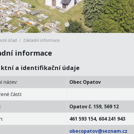
cní úřad
Základní informace
adní informace
ktní a identifikační údaje
ní název:
Obec Opatov
ené části:
:
Opatov č. 159, 569 12
n:
461 593 154, 604 241 943
obecopatov@seznam.cz