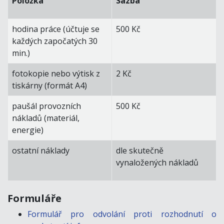
Položka
Sazba
hodina práce (účtuje se
500 Kč
každých započatých 30
min.)
fotokopie nebo výtisk z
2 Kč
tiskárny (formát A4)
paušál provozních
500 Kč
nákladů (materiál,
energie)
ostatní náklady
dle skutečně
vynaložených nákladů
Formuláře
Formulář pro odvolání proti rozhodnutí o