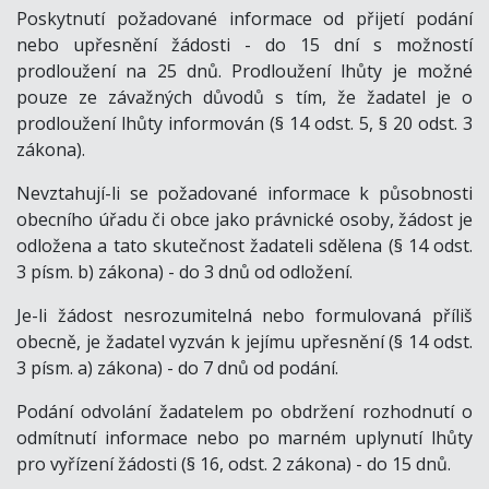
Poskytnutí požadované informace od přijetí podání
nebo upřesnění žádosti
- do 15 dní s možností
prodloužení na 25 dnů. Prodloužení lhůty je možné
pouze ze závažných důvodů s tím, že žadatel je o
prodloužení lhůty informován (§ 14 odst. 5, § 20 odst. 3
zákona).
Nevztahují-li se požadované informace k působnosti
obecního úřadu či obce jako právnické osoby, žádost je
odložena a tato skutečnost žadateli sdělena (§ 14 odst.
3 písm. b) zákona) - do 3 dnů od odložení.
Je-li žádost nesrozumitelná nebo formulovaná příliš
obecně, je žadatel vyzván k jejímu upřesnění (§ 14 odst.
3 písm. a) zákona) - do 7 dnů od podání.
Podání odvolání žadatelem po obdržení rozhodnutí o
odmítnutí informace nebo po marném uplynutí lhůty
pro vyřízení žádosti (§ 16, odst. 2 zákona) - do 15 dnů.