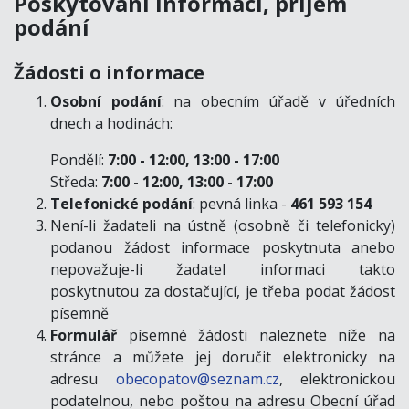
Poskytování informací, příjem
podání
Žádosti o informace
Osobní podání
: na obecním úřadě v úředních
dnech a hodinách:
Pondělí:
7:00 - 12:00, 13:00 - 17:00
Středa:
7:00 - 12:00, 13:00 - 17:00
Telefonické podání
: pevná linka -
461 593 154
Není-li žadateli na ústně (osobně či telefonicky)
podanou žádost informace poskytnuta anebo
nepovažuje-li žadatel informaci takto
poskytnutou za dostačující, je třeba podat žádost
písemně
Formulář
písemné žádosti naleznete
níže na
stránce
a můžete jej doručit elektronicky na
adresu
obecopatov@seznam.cz
,
elektronickou
podatelnou, nebo poštou na adresu Obecní úřad