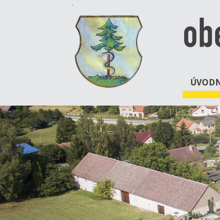
ob
ÚVODN