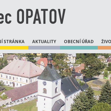
ec OPATOV
Í STRÁNKA
AKTUALITY
OBECNÍ ÚŘAD
ŽIV