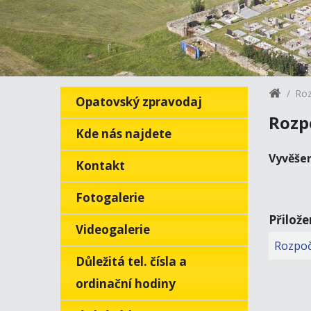
Roz
Opatovský zpravodaj
Rozp
Kde nás najdete
Vyvěše
Kontakt
Fotogalerie
Přilož
Videogalerie
Rozpoč
Důležitá tel. čísla a
ordinační hodiny