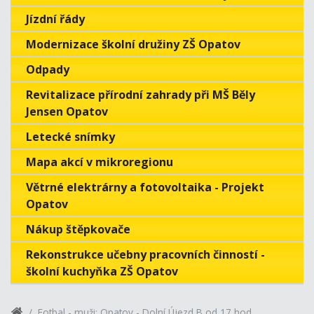
Jízdní řády
Modernizace školní družiny ZŠ Opatov
Odpady
Revitalizace přírodní zahrady při MŠ Běly
Jensen Opatov
Letecké snímky
Mapa akcí v mikroregionu
Větrné elektrárny a fotovoltaika - Projekt
Opatov
Nákup štěpkovače
Rekonstrukce učebny pracovních činností -
školní kuchyňka ZŠ Opatov
Fotbal - muži: Opatov - Dolní Újezd B od 17 hod