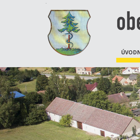
ob
ÚVODN