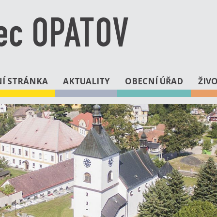
ec OPATOV
Í STRÁNKA
AKTUALITY
OBECNÍ ÚŘAD
ŽIV