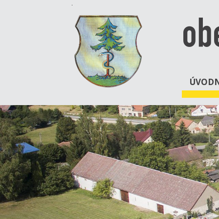
ob
ÚVODN