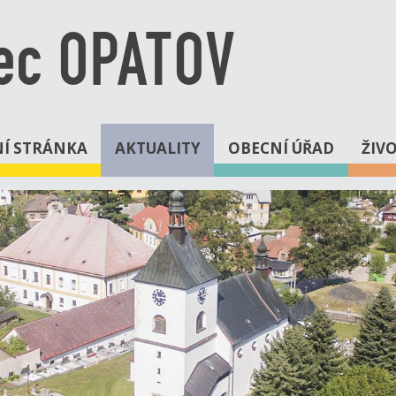
ec OPATOV
Í STRÁNKA
AKTUALITY
OBECNÍ ÚŘAD
ŽIV