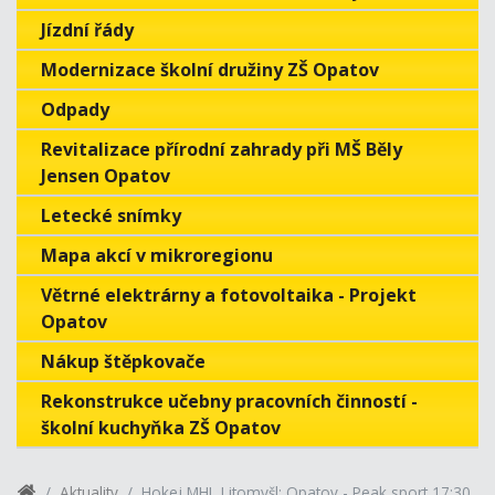
Jízdní řády
Modernizace školní družiny ZŠ Opatov
Odpady
Revitalizace přírodní zahrady při MŠ Běly
Jensen Opatov
Letecké snímky
Mapa akcí v mikroregionu
Větrné elektrárny a fotovoltaika - Projekt
Opatov
Nákup štěpkovače
Rekonstrukce učebny pracovních činností -
školní kuchyňka ZŠ Opatov
Aktuality
Hokej MHL Litomyšl: Opatov - Peak sport 17:30