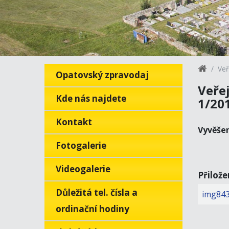
Veř
Opatovský zpravodaj
Veře
Kde nás najdete
1/20
Kontakt
Vyvěše
Fotogalerie
Videogalerie
Přilož
Důležitá tel. čísla a
img843
ordinační hodiny