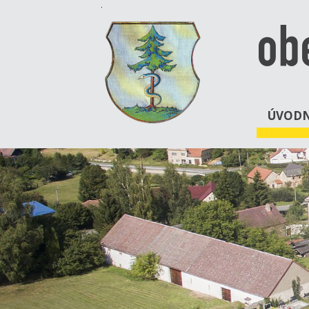
ob
ÚVODN