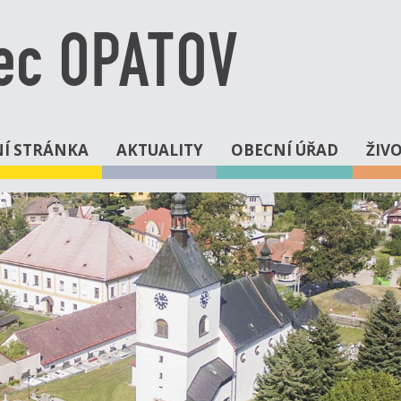
ec OPATOV
Í STRÁNKA
AKTUALITY
OBECNÍ ÚŘAD
ŽIV