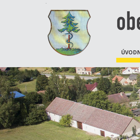
ob
ÚVODN