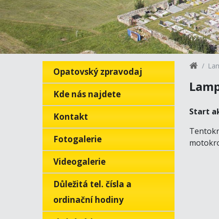
La
Opatovský zpravodaj
Lamp
Kde nás najdete
Start a
Kontakt
Tentokr
Fotogalerie
motokro
Videogalerie
Důležitá tel. čísla a
ordinační hodiny