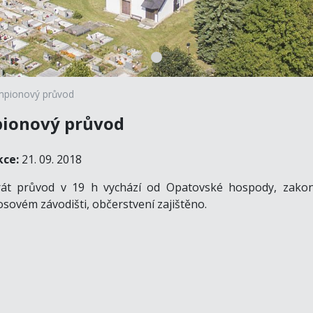
mpionový průvod
ionový průvod
kce:
21. 09. 2018
át průvod v 19 h vychází od Opatovské hospody, zako
sovém závodišti, občerstvení zajištěno.