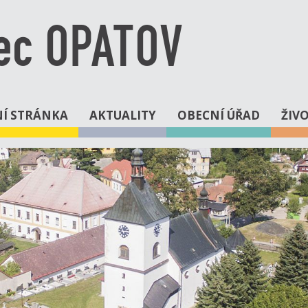
ec OPATOV
Í STRÁNKA
AKTUALITY
OBECNÍ ÚŘAD
ŽIV