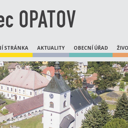
ec OPATOV
Í STRÁNKA
AKTUALITY
OBECNÍ ÚŘAD
ŽIV