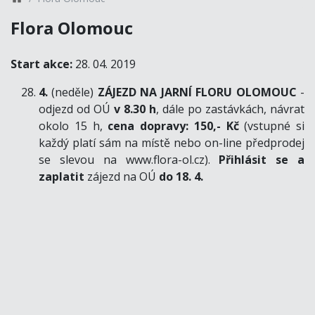
Flora Olomouc
Start akce:
28. 04. 2019
4.
(neděle)
ZÁJEZD NA JARNÍ FLORU OLOMOUC
-
odjezd od OÚ
v 8.30 h
, dále po zastávkách, návrat
okolo 15 h,
cena dopravy: 150,- Kč
(vstupné si
každý platí sám na místě nebo on-line předprodej
se slevou na www.flora-ol.cz).
Přihlásit se a
zaplatit
zájezd na OÚ
do 18. 4.