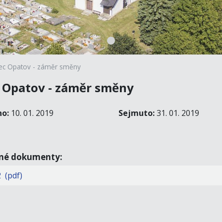
ec Opatov - záměr směny
 Opatov - záměr směny
no:
10. 01. 2019
Sejmuto:
31. 01. 2019
ené dokumenty:
 (pdf)