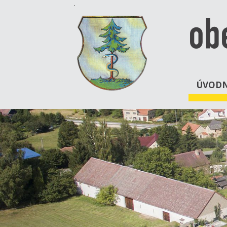
ob
ÚVODN