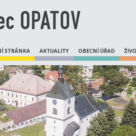
ec OPATOV
Í STRÁNKA
AKTUALITY
OBECNÍ ÚŘAD
ŽIV