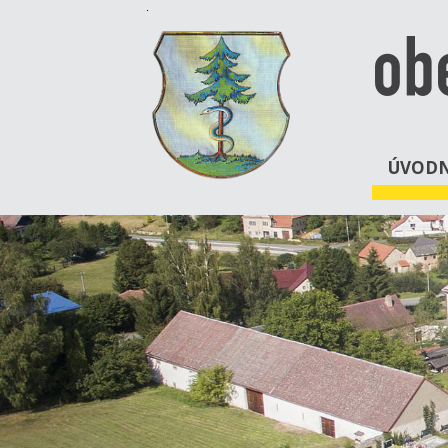
ob
ÚVODN