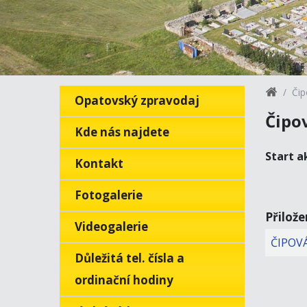
Čip
Opatovský zpravodaj
Čipo
Kde nás najdete
Start a
Kontakt
Fotogalerie
Přilož
Videogalerie
ČIPOVÁ
Důležitá tel. čísla a
ordinační hodiny