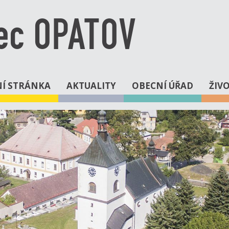
ec OPATOV
Í STRÁNKA
AKTUALITY
OBECNÍ ÚŘAD
ŽIV