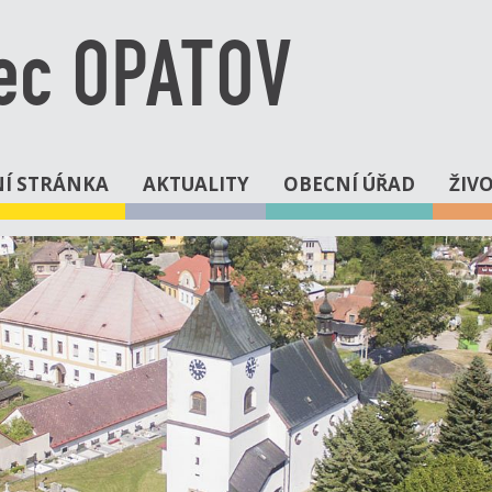
ec OPATOV
Í STRÁNKA
AKTUALITY
OBECNÍ ÚŘAD
ŽIV