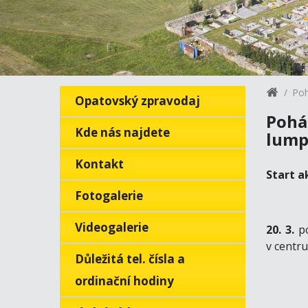
Poh
Opatovský zpravodaj
Pohád
Kde nás najdete
lump
Kontakt
Start a
Fotogalerie
Videogalerie
20. 3.
p
v centru
Důležitá tel. čísla a
ordinační hodiny