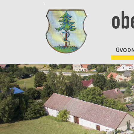
ob
ÚVODN