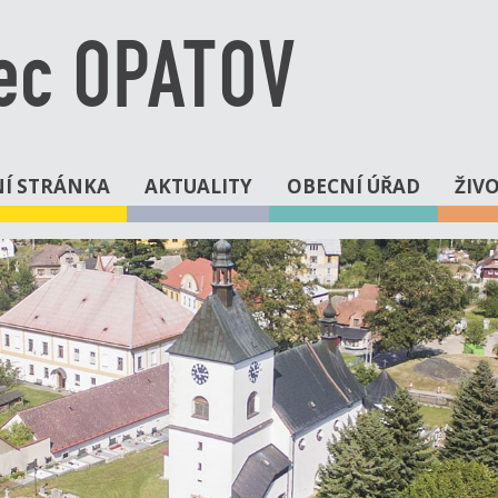
ec OPATOV
Í STRÁNKA
AKTUALITY
OBECNÍ ÚŘAD
ŽIV