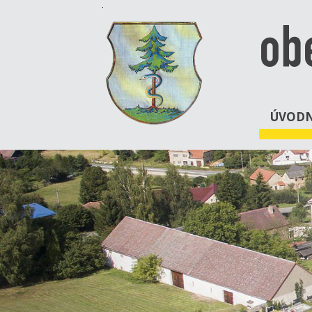
ob
ÚVODN