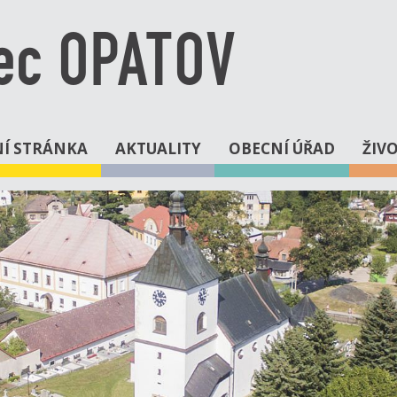
ec OPATOV
Í STRÁNKA
AKTUALITY
OBECNÍ ÚŘAD
ŽIV