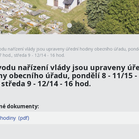
du nařízení vlády jsou upraveny úřední hodiny obecního úřadu, pondě
7 hod., středa 9 - 12/14 - 16 hod.
vodu nařízení vlády jsou upraveny úř
y obecního úřadu, pondělí 8 - 11/15 -
 středa 9 - 12/14 - 16 hod.
ené dokumenty:
 hodiny (pdf)