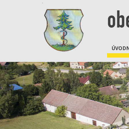
ob
ÚVODN