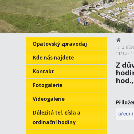
Opatovský zpravodaj
Z důvo
11/15 - 1
Kde nás najdete
Z dů
hodin
Kontakt
hod.,
Fotogalerie
Videogalerie
Přilož
Důležitá tel. čísla a
úřední
ordinační hodiny