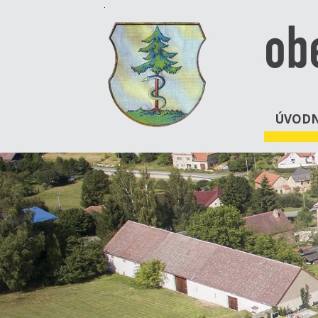
ob
ÚVODN