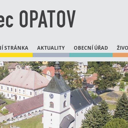
ec OPATOV
Í STRÁNKA
AKTUALITY
OBECNÍ ÚŘAD
ŽIV