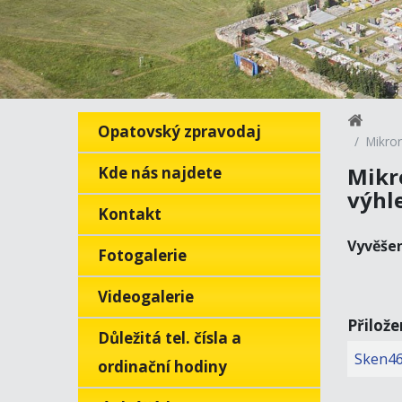
Opatovský zpravodaj
Mikro
Mikr
Kde nás najdete
výhl
Kontakt
Vyvěše
Fotogalerie
Videogalerie
Přilož
Důležitá tel. čísla a
Sken46
ordinační hodiny