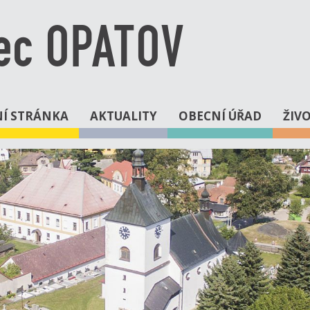
ec OPATOV
Í STRÁNKA
AKTUALITY
OBECNÍ ÚŘAD
ŽIV