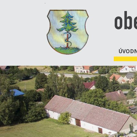
ob
ÚVODN