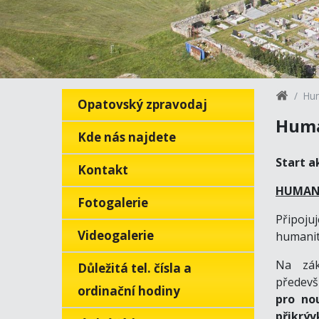
Hum
Opatovský zpravodaj
Huma
Kde nás najdete
Start a
Kontakt
HUMANI
Fotogalerie
Připoju
Videogalerie
humanit
Na zák
Důležitá tel. čísla a
předevš
ordinační hodiny
pro no
přikrýv