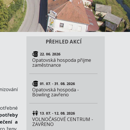
PŘEHLED AKCÍ
22. 06. 2026
Opatovská hospoda přijme
zaměstnance
01. 07. - 31. 08. 2026
nizování
Opatovská hospoda -
Bowling zavřeno
otřebné
13. 07. - 12. 08. 2026
 potřeby
VOLNOČASOVÉ CENTRUM -
lečení a
ZAVŘENO
ro ženy,