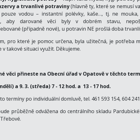
zervy a trvanlivé potraviny
(hlavně ty, které se nemusí vař
t pouze vodou – instantní polévky, kaše…, tj. ne mouka, a
a, aby darované věci byly v dobrém stavu, nepoš
ebované (případně nové), u potravin NE prošlá doba trvanliv
em, pro které je pomoc určena, byla užitečná, je potřeba m
e v takové situaci využít.
Děkujeme.
é věci přineste na Obecní úřad v Opatově v těchto term
ondělí) a 9. 3. (středa) 7 - 12 hod. a 13 - 17 hod.
o termíny po individuální domluvě, tel. 461 593 154, 604 241
bude průběžně odvážena do centrálního skladu Pardubické
 Třebové.