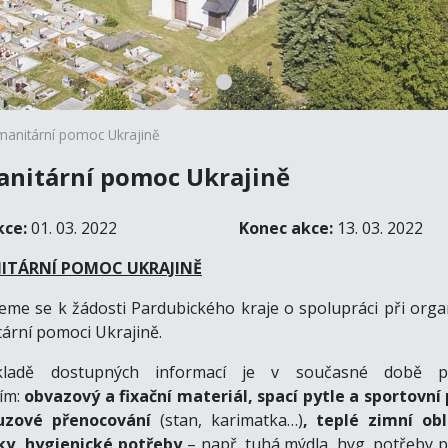
anitární pomoc Ukrajině
nitární pomoc Ukrajině
kce:
01. 03. 2022
Konec akce:
13. 03. 2022
TÁRNÍ POMOC UKRAJINĚ
jeme se k žádosti Pardubického kraje o spolupráci při orga
ární pomoci Ukrajině.
ladě dostupných informací je v současné době p
ím:
obvazový a fixační materiál, spací pytle a sportovní
uzové přenocování
(stan, karimatka…)
, teplé zimní ob
ky, hygienické potřeby
– např. tuhá mýdla, hyg. potřeby p