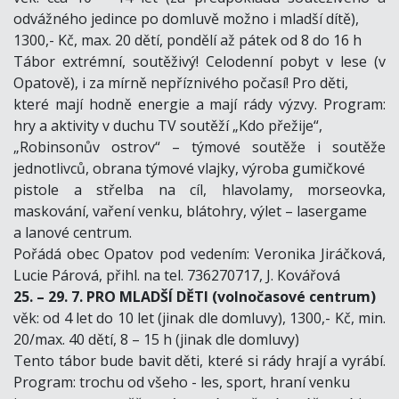
odvážného jedince po domluvě možno i mladší dítě),
1300,- Kč, max. 20 dětí, pondělí až pátek od 8 do 16 h
Tábor extrémní, soutěživý! Celodenní pobyt v lese (v
Opatově), i za mírně nepříznivého počasí! Pro děti,
které mají hodně energie a mají rády výzvy. Program:
hry a aktivity v duchu TV soutěží „Kdo přežije“,
„Robinsonův ostrov“ – týmové soutěže i soutěže
jednotlivců, obrana týmové vlajky, výroba gumičkové
pistole a střelba na cíl, hlavolamy, morseovka,
maskování, vaření venku, blátohry, výlet – lasergame
a lanové centrum.
Pořádá obec Opatov pod vedením: Veronika Jiráčková,
Lucie Párová, přihl. na tel. 736270717, J. Kovářová
25. – 29. 7. PRO MLADŠÍ DĚTI (volnočasové centrum)
věk: od 4 let do 10 let (jinak dle domluvy), 1300,- Kč, min.
20/max. 40 dětí, 8 – 15 h (jinak dle domluvy)
Tento tábor bude bavit děti, které si rády hrají a vyrábí.
Program: trochu od všeho - les, sport, hraní venku