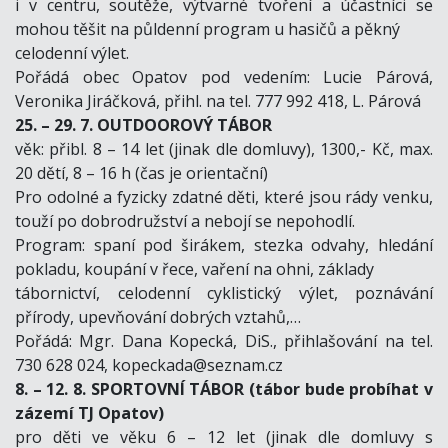
i v centru, soutěže, výtvarné tvoření a účastníci se
mohou těšit na půldenní program u hasičů a pěkný
celodenní výlet.
Pořádá obec Opatov pod vedením: Lucie Párová,
Veronika Jiráčková, přihl. na tel. 777 992 418, L. Párová
25. – 29. 7. OUTDOOROVÝ TÁBOR
věk: přibl. 8 – 14 let (jinak dle domluvy), 1300,- Kč, max.
20 dětí, 8 – 16 h (čas je orientační)
Pro odolné a fyzicky zdatné děti, které jsou rády venku,
touží po dobrodružství a nebojí se nepohodlí.
Program: spaní pod širákem, stezka odvahy, hledání
pokladu, koupání v řece, vaření na ohni, základy
tábornictví, celodenní cyklistický výlet, poznávání
přírody, upevňování dobrých vztahů,…
Pořádá: Mgr. Dana Kopecká, DiS., přihlašování na tel.
730 628 024, kopeckada@seznam.cz
8. – 12. 8. SPORTOVNÍ TÁBOR (tábor bude probíhat v
zázemí TJ Opatov)
pro děti ve věku 6 – 12 let (jinak dle domluvy s