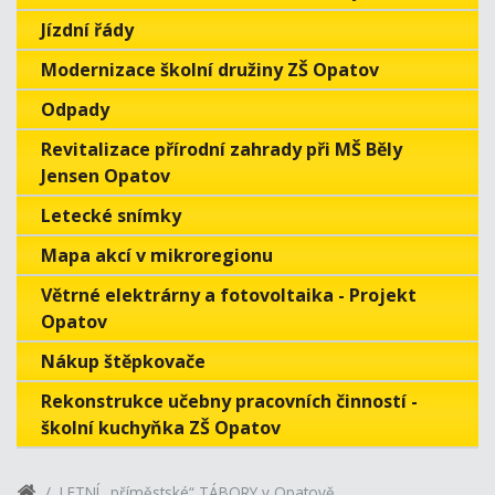
Jízdní řády
Modernizace školní družiny ZŠ Opatov
Odpady
Revitalizace přírodní zahrady při MŠ Běly
Jensen Opatov
Letecké snímky
Mapa akcí v mikroregionu
Větrné elektrárny a fotovoltaika - Projekt
Opatov
Nákup štěpkovače
Rekonstrukce učebny pracovních činností -
školní kuchyňka ZŠ Opatov
LETNÍ „příměstské“ TÁBORY v Opatově