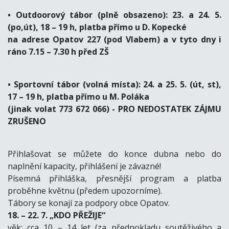
• Outdoorový tábor (plně obsazeno): 23. a 24. 5.
(po,út), 18 – 19 h, platba přímo u D. Kopecké
na adrese Opatov 227 (pod Vlabem) a v tyto dny i
ráno 7.15 – 7.30 h před ZŠ
• Sportovní tábor (volná místa): 24. a 25. 5. (út, st),
17 – 19 h, platba přímo u M. Poláka
(jinak volat 773 672 066) - PRO NEDOSTATEK ZÁJMU
ZRUŠENO
Přihlašovat se můžete do konce dubna nebo do
naplnění kapacity, přihlášení je závazné!
Písemná přihláška, přesnější program a platba
proběhne květnu (předem upozorníme).
Tábory se konají za podpory obce Opatov.
18. – 22. 7. „KDO PŘEŽIJE“
věk: cca 10 – 14 let (za předpokladu soutěživého a