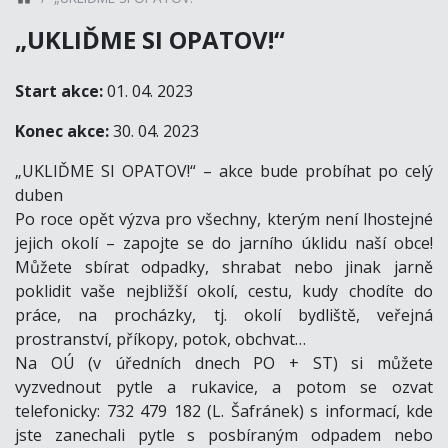
„UKLIĎME SI OPATOV!“
Start akce:
01. 04. 2023
Konec akce:
30. 04. 2023
„UKLIĎME SI OPATOV!“ – akce bude probíhat po celý
duben
Po roce opět výzva pro všechny, kterým není lhostejné
jejich okolí – zapojte se do jarního úklidu naší obce!
Můžete sbírat odpadky, shrabat nebo jinak jarně
poklidit vaše nejbližší okolí, cestu, kudy chodíte do
práce, na procházky, tj. okolí bydliště, veřejná
prostranství, příkopy, potok, obchvat…
Na OÚ (v úředních dnech PO + ST) si můžete
vyzvednout pytle a rukavice, a potom se ozvat
telefonicky: 732 479 182 (L. Šafránek) s informací, kde
jste zanechali pytle s posbíraným odpadem nebo