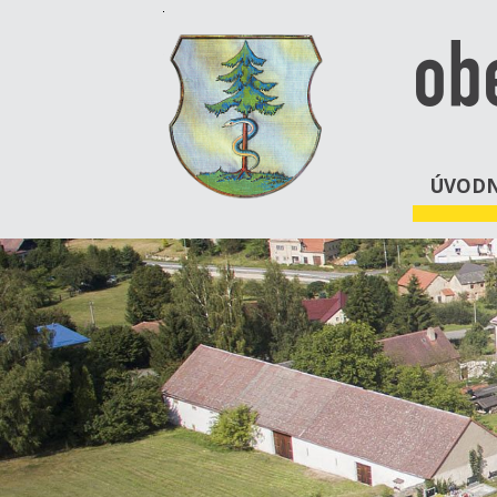
ob
ÚVODN