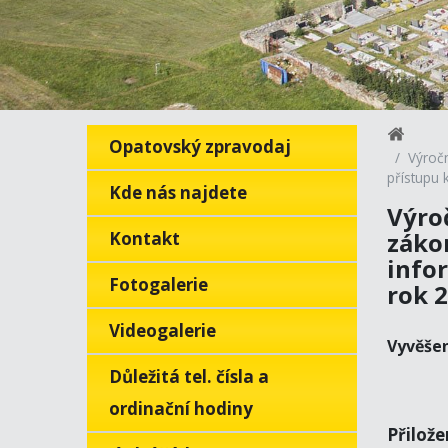
Opatovský zpravodaj
Výroč
přístupu 
Kde nás najdete
Výro
záko
Kontakt
infor
Fotogalerie
rok 
Videogalerie
Vyvěše
Důležitá tel. čísla a
ordinační hodiny
Přilož