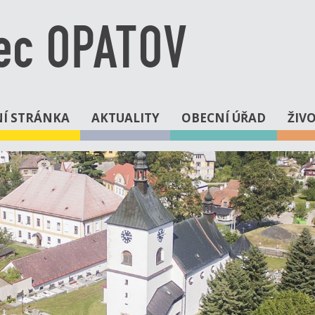
ec OPATOV
Í STRÁNKA
AKTUALITY
OBECNÍ ÚŘAD
ŽIV