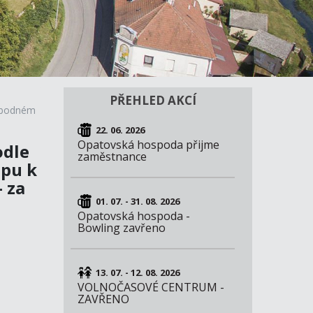
PŘEHLED AKCÍ
vobodném
22. 06. 2026
Opatovská hospoda přijme
odle
zaměstnance
upu k
 za
01. 07. - 31. 08. 2026
Opatovská hospoda -
Bowling zavřeno
13. 07. - 12. 08. 2026
VOLNOČASOVÉ CENTRUM -
ZAVŘENO